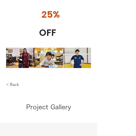
25%
OFF
< Back
Project Gallery