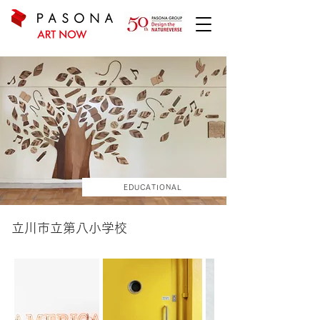
EDUCATIONAL
立川市立第八小学校