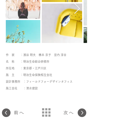
作 家 ：濱谷 明夫 橋本 京子 宮内 淳吉
名 称 ：明治生命総合研修所
所在地 ：東京都・江戸川区
施 主 ：明治生命保険相互会社
設計事務所 ：フィールドフォーデザインオフィス
施工会社 ：清水建設
前へ
次へ