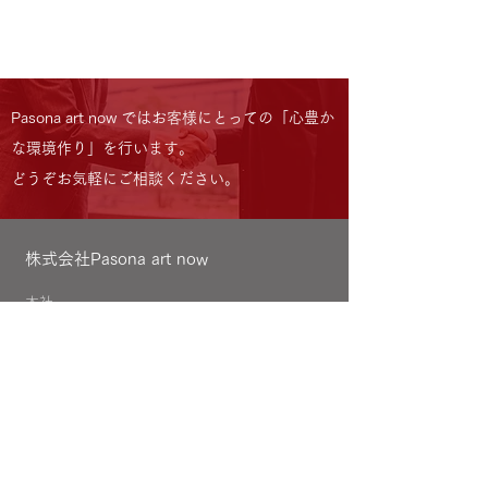
Pasona art now ではお客様にとっての「心豊か
な環境作り」を行います。
どうぞお気軽にご相談ください。
株式会社Pasona art now
本社
〒107-0062
東京都港区南青山3-1-30
PASONA SQUARE 11F
スターライズタワーオフィス
〒105-0011
東京都港区芝公園4-4-7
LOCATION