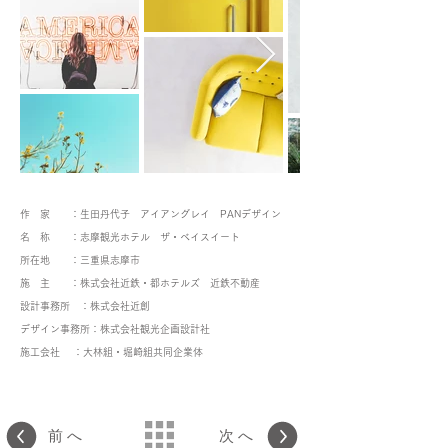
作 家 ：生田丹代子 アイアングレイ PANデザイン
名 称 ：志摩観光ホテル ザ・ベイスイート
所在地 ：三重県志摩市
施 主 ：株式会社近鉄・都ホテルズ 近鉄不動産
設計事務所 ：株式会社近創
デザイン事務所：株式会社観光企画設計社
施工会社 ：大林組・堀崎組共同企業体
前へ
次へ