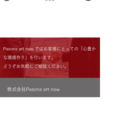
Pasona art now ではお客様にとっての「心豊か
な環境作り」を行います。
どうぞお気軽にご相談ください。
株式会社Pasona art now
本社
〒107-0062
東京都港区南青山3-1-30
PASONA SQUARE 11F
スターライズタワーオフィス
〒105-0011