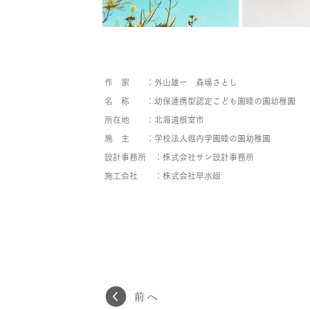
作 家 ：外山雄一 森場さとし
名 称 ：幼保連携型認定こども園睦の園幼稚園
所在地 ：北海道根室市
施 主 ：学校法人堀内学園睦の園幼稚園
設計事務所 ：株式会社サン設計事務所
施工会社 ：株式会社早水組
前へ