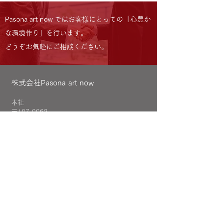
Pasona art now ではお客様にとっての「心豊か
な環境作り」を行います。
どうぞお気軽にご相談ください。
株式会社Pasona art now
本社
〒107-0062
東京都港区南青山3-1-30
PASONA SQUARE 11F
スターライズタワーオフィス
〒105-0011
東京都港区芝公園4-4-7
LOCATION
TEL
03-6734-1349