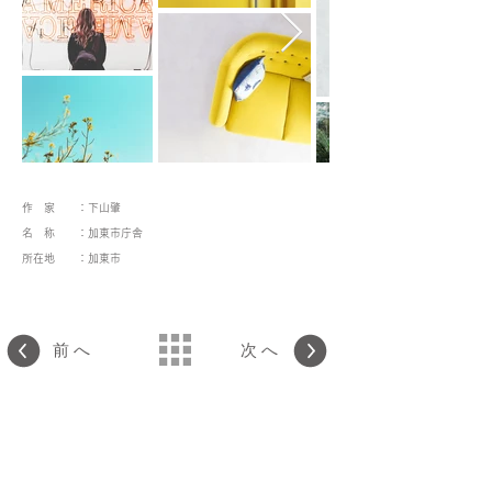
作 家 ：下山肇
名 称 ：加東市庁舎
所在地 ：加東市
前へ
次へ