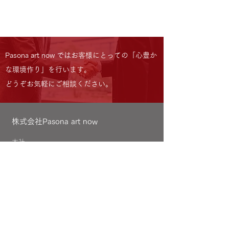
Pasona art now ではお客様にとっての「心豊か
な環境作り」を行います。
どうぞお気軽にご相談ください。
株式会社Pasona art now
本社
〒107-0062
東京都港区南青山3-1-30
PASONA SQUARE 11F
スターライズタワーオフィス
〒105-0011
東京都港区芝公園4-4-7
LOCATION